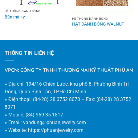
HỆ THỐNG ĐÁNH BÓNG
Bàn mài ty
HỆ THỐNG ĐÁNH BÓNG
HẠT ĐÁNH BÓNG WALNUT
THÔNG TIN LIÊN HỆ
VPCN: CÔNG TY TNHH THƯƠNG MẠI KỸ THUẬT PHÚ AN
» Địa chỉ: 194/16 Chiến Lược, khu phố 8, Phường Bình Trị
Đông, Quận Bình Tân, TP.Hồ Chí Minh
» Điện thoại: (84-28) 28 3752 8070 – Fax: (84-28) 28 3752
8071
» Mobile: (84) 969 35 1817
» Email:
vandung@phuanjewelry.com
» Website:
https://phuanjewelry.com